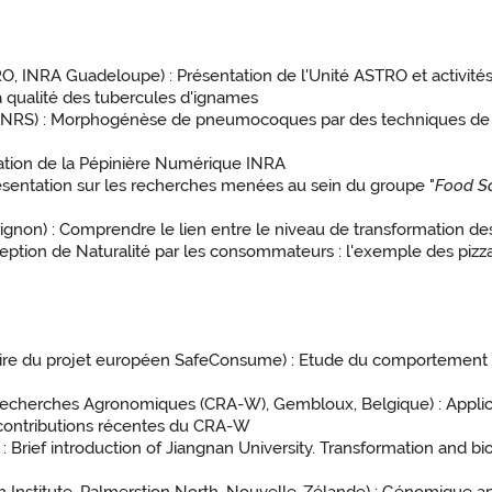
RO, INRA Guadeloupe) : Présentation de l'Unité ASTRO et activité
 qualité des tubercules d'ignames
CNRS) : Morphogénèse de pneumocoques par des techniques de m
ation de la Pépinière Numérique INRA
résentation sur les recherches menées au sein du groupe "
Food Sa
non) : Comprendre le lien entre le niveau de transformation des a
ception de Naturalité par les consommateurs : l'exemple des pizza
ire du projet européen SafeConsume) : Etude du comportement 
echerches Agronomiques (CRA-W), Gembloux, Belgique) : Applicat
 contributions récentes du CRA-W
 : Brief introduction of Jiangnan University. Transformation and 