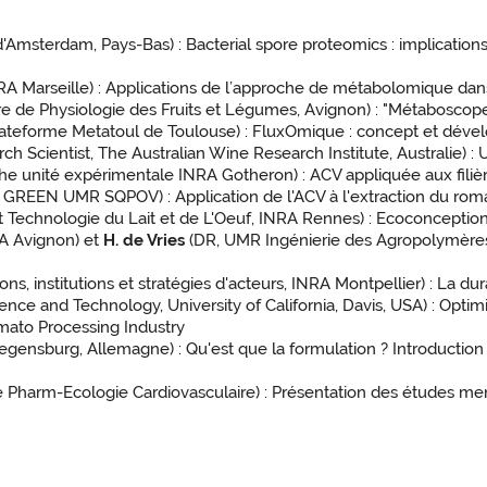
 d'Amsterdam, Pays-Bas) : Bacterial spore proteomics : implication
 Marseille) : Applications de l’approche de métabolomique dan
re de Physiologie des Fruits et Légumes, Avignon) : "Métabosco
lateforme Metatoul de Toulouse) : FluxOmique : concept et dév
ch Scientist, The Australian Wine Research Institute, Australie) : 
e unité expérimentale INRA Gotheron) : ACV appliquée aux filières 
GREEN UMR SQPOV) : Application de l'ACV à l'extraction du rom
Technologie du Lait et de L'Oeuf, INRA Rennes) : Ecoconception, 
A Avignon) et
H. de Vries
(DR, UMR Ingénierie des Agropolymères
ns, institutions et stratégies d'acteurs, INRA Montpellier) : La du
nce and Technology, University of California, Davis, USA) : Optim
omato Processing Industry
Regensburg, Allemagne) : Qu'est que la formulation ? Introductio
e Pharm-Ecologie Cardiovasculaire) : Présentation des études me