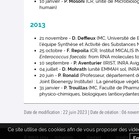
10 janvier -
P. Mosoni
(CR, unité de Microbiolo
humain)
2013
21 novembre -
D. Deffieux
(MC, Université de 
l'équipe Synthèse et Activité des Substances
25 octobre -
F. Repoila
(CR, Institut MICALIS 
Enterococcus faecalis
: from RNA molecules to
10 septembre -
P. Aventurier
(IRIST, INRA Avi
04 juillet -
D. Mohrath
(unité EMMAH sol, INRA 
20 juin -
P. Ronald
(Professeur, département de
Joint Bioenergy Institute) : La génétique végéta
31 janvier -
P. Trouillas
(MC, Faculté de Pharma
physico-chimiques, biologiques (antioxydantes)
Date de modification : 22 juin 2023 | Date de création : 06 nove
Ce site utilise des cookies afin de vous proposer des vi
En
© INRAE 2024
Actualités
Contact
Crédits