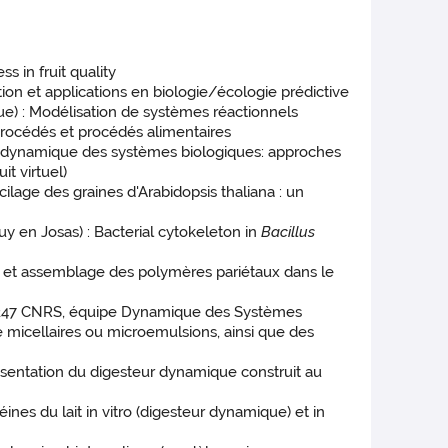
s
s in fruit quality
ion et applications en biologie/écologie prédictive
ue) : Modélisation de systèmes réactionnels
rocédés et procédés alimentaires
on dynamique des systèmes biologiques: approches
it virtuel)
lage des graines d'Arabidopsis thaliana : un
y en Josas) : Bacterial cytokeleton in
Bacillus
e et assemblage des polymères pariétaux dans le
MR5247 CNRS, équipe Dynamique des Systèmes
e micellaires ou microemulsions, ainsi que des
ésentation du digesteur dynamique construit au
nes du lait in vitro (digesteur dynamique) et in