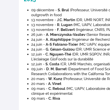
09 décembre -
S. Brul
(Professeur, Université
outgrowth in food
13 novembre -
J.C. Martin
(DR, UMR NORT, INRA
13 novembre -
R. Lugan
(MC, UAPV, Laboratoi
13 novembre -
F. Bellvert
(Ingénieur, CNRS, P
26 juin -
A. Mierczynska-Vasilev
(Senior Resear
24 juin -
A. Alaphilippe
(Ingénieur de Recherch
24 juin -
A-S Fabiano-Tixier
(MC UAPV, équipe 
24 juin -
G. Gésan-Guizou
(DR, UMR Science et 
12 juin -
C. Nguyen-Thé
(DR, UMR SQPOV, INR
L'éclairage GloFoods sur la durabilité
12 juin -
S. Costa
(CR, UMR Marchés, organisatio
09 juin -
D. M. Barret
(Department of Food Scie
Research Collaborations with the California T
20 mars -
W. Kunz
(Professeur, Université de 
20 mars -
A. Vinet
09 mars -
C. Reboul
(MC, UAPV, Laboratoire d
clinique et expérimental
09 mars -
C. Riva