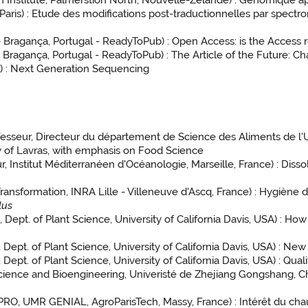
 Institute, Palmerstion North, Nouvelle-Zélande) : Génomique ap
ris) : Etude des modifications post-traductionnelles par spect
e Bragança, Portugal - ReadyToPub) : Open Access: is the Access 
e Bragança, Portugal - ReadyToPub) : The Article of the Future: 
) : Next Generation Sequencing
esseur, Directeur du département de Science des Aliments de l'Uni
ity of Lavras, with emphasis on Food Science
, Institut Méditerranéen d'Océanologie, Marseille, France) : Dis
ransformation, INRA Lille - Villeneuve d'Ascq, France) : Hygiène d
lus
 Dept. of Plant Science, University of California Davis, USA) : Ho
 Dept. of Plant Science, University of California Davis, USA) : Ne
Dept. of Plant Science, University of California Davis, USA) : Qual
ience and Bioengineering, Univeristé de Zhejiang Gongshang, Chi
RO, UMR GENIAL, AgroParisTech, Massy, France) : Intérêt du cha