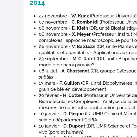
2014
27 novembre -
W. Kunz
(Professeur, Universi
07 novembre -
C. Rombaldi
(Professeur, Unive
06 novembre -
E. Klein
(DR, unité Biostatisti
06 novembre -
X. Meyer
(Professeur, Institut
complexes : approche macroscopique pour l’op
06 novembre -
V. Baldazzi
(CR, unité Plantes
qualitatifs et quantitatifs - Applications aux r
23 septembre -
M-C. Ralet
(DR, unité Biopoly
modèle de paroi primaire?
08 juillet -
A. Chastenet
(CR, groupe Cytosquele
subtilis
13 mars -
F. Guillon
(DR, unité Biopolymères I
grain de blé en développement
20 février -
H. Cottet
(Professeur, Université
Biomoléculaires Complexes) : Analyse de la dis
mesures de constantes d'interaction par électr
10 janvier -
D. Picque
(IR, UMR Génie et Microb
sein du département CEPIA
10 janvier -
D. Dupont
(DR, UMR Science et Tech
vivo (porc et humain)