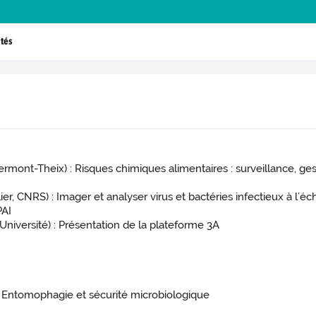
tés
mont-Theix) : Risques chimiques alimentaires : surveillance, gest
er, CNRS) : Imager et analyser virus et bactéries infectieux à l’é
PAI
niversité) : Présentation de la plateforme 3A
: Entomophagie et sécurité microbiologique