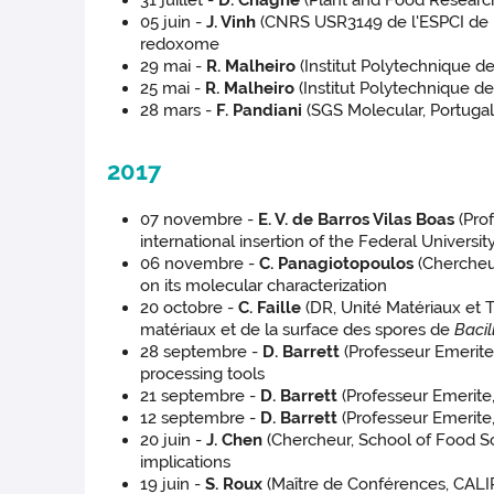
31 juillet -
D. Chagne
(Plant and Food Research
05 juin -
J. Vinh
(CNRS USR3149 de l'ESPCI de Pa
redoxome
29 mai -
R. Malheiro
(Institut Polytechnique d
25 mai -
R. Malheiro
(Institut Polytechnique d
28 mars -
F. Pandiani
(SGS Molecular, Portugal
2017
07 novembre -
E. V. de Barros Vilas Boas
(Prof
international insertion of the Federal Univers
06 novembre -
C. Panagiotopoulos
(Chercheur
on its molecular characterization
20 octobre -
C. Faille
(DR, Unité Matériaux et T
matériaux et de la surface des spores de
Bacil
28 septembre -
D. Barrett
(Professeur Emerite,
processing tools
21 septembre -
D. Barrett
(Professeur Emerite,
12 septembre -
D. Barrett
(Professeur Emerite, 
20 juin -
J. Chen
(Chercheur, School of Food Sc
implications
19 juin -
S. Roux
(Maître de Conférences, CALIP