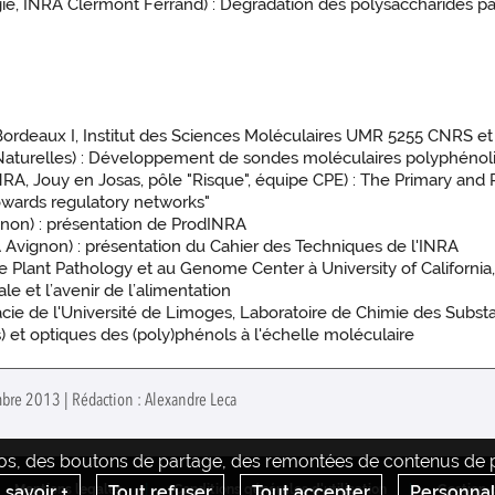
gie, INRA Clermont Ferrand) : Dégradation des polysaccharides p
Bordeaux I, Institut des Sciences Moléculaires UMR 5255 CNRS et
 Naturelles) : Développement de sondes moléculaires polyphénoli
INRA, Jouy en Josas, pôle "Risque", équipe CPE) : The Primary a
wards regulatory networks"
gnon) : présentation de ProdINRA
Avignon) : présentation du Cahier des Techniques de l'INRA
 Plant Pathology et au Genome Center à University of California,
le et l’avenir de l’alimentation
cie de l'Université de Limoges, Laboratoire de Chimie des Subst
 et optiques des (poly)phénols à l'échelle moléculaire
mbre 2013 | Rédaction : Alexandre Leca
déos, des boutons de partage, des remontées de contenus de pl
 savoir +
Tout refuser
Tout accepter
Personnal
Mentions legales
Conditions générales d'utilisation
Gestion 