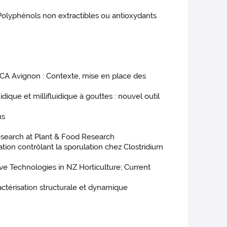
 Polyphénols non extractibles ou antioxydants
PACA Avignon : Contexte, mise en place des
ique et millifluidique à gouttes : nouvel outil
ns
esearch at Plant & Food Research
lation contrôlant la sporulation chez Clostridium
e Technologies in NZ Horticulture; Current
ctérisation structurale et dynamique