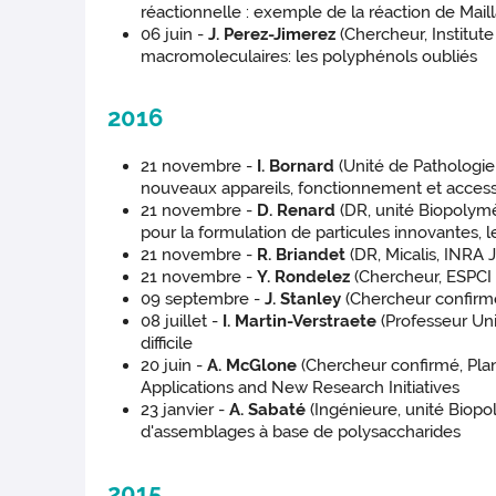
réactionnelle : exemple de la réaction de Mail
06 juin -
J. Perez-Jimerez
(Chercheur, Institut
macromoleculaires: les polyphénols oubliés
2016
21 novembre -
I. Bornard
(Unité de Pathologie
nouveaux appareils, fonctionnement et accessi
21 novembre -
D. Renard
(DR, unité Biopolymè
pour la formulation de particules innovantes, 
21 novembre -
R. Briandet
(DR, Micalis, INRA 
21 novembre -
Y. Rondelez
(Chercheur, ESPCI 
09 septembre -
J. Stanley
(Chercheur confirm
08 juillet -
I. Martin-Verstraete
(Professeur Univ
difficile
20 juin -
A. McGlone
(Chercheur confirmé, Plan
Applications and New Research Initiatives
23 janvier -
A. Sabaté
(Ingénieure, unité Biopo
d'assemblages à base de polysaccharides
2015