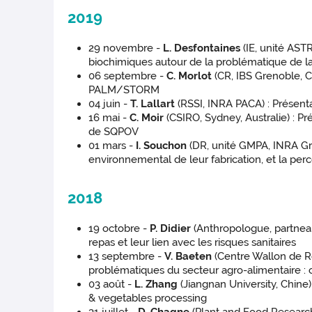
2019
29 novembre -
L. Desfontaines
(IE, unité AST
biochimiques autour de la problématique de la
06 septembre -
C. Morlot
(CR, IBS Grenoble, 
PALM/STORM
04 juin -
T. Lallart
(RSSI, INRA PACA) : Présent
16 mai -
C. Moir
(CSIRO, Sydney, Australie) : P
de SQPOV
01 mars -
I. Souchon
(DR, unité GMPA, INRA Grig
environnemental de leur fabrication, et la per
2018
19 octobre -
P. Didier
(Anthropologue, partnea
repas et leur lien avec les risques sanitaires
13 septembre -
V. Baeten
(Centre Wallon de R
problématiques du secteur agro-alimentaire :
03 août -
L. Zhang
(Jiangnan University, Chine)
& vegetables processing