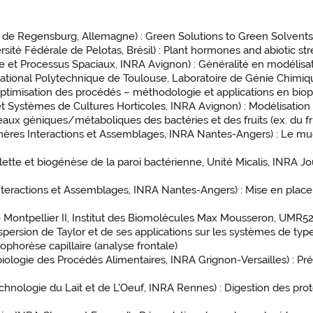
té de Regensburg, Allemagne) : Green Solutions to Green Solvent
rsité Fédérale de Pelotas, Brésil) : Plant hormones and abiotic stres
que et Processus Spaciaux, INRA Avignon) : Généralité en modélisat
 National Polytechnique de Toulouse, Laboratoire de Génie Chimiq
timisation des procédés – méthodologie et applications en biop
 et Systèmes de Cultures Horticoles, INRA Avignon) : Modélisati
éseaux géniques/métaboliques des bactéries et des fruits (ex. du fru
mères Interactions et Assemblages, INRA Nantes-Angers) : Le muci
tte et biogénèse de la paroi bactérienne, Unité Micalis, INRA Jou
nteractions et Assemblages, INRA Nantes-Angers) : Mise en plac
 de Montpellier II, Institut des Biomolécules Max Mousseron, U
persion de Taylor et de ses applications sur les systèmes de typ
ophorèse capillaire (analyse frontale)
iologie des Procédés Alimentaires, INRA Grignon-Versailles) : Pr
nologie du Lait et de L'Oeuf, INRA Rennes) : Digestion des protéi