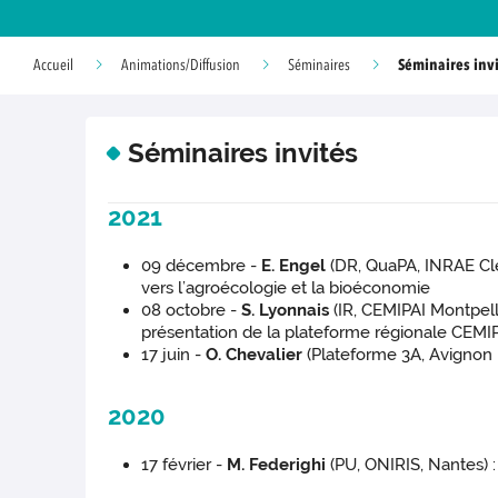
Séminaires invi
Accueil
Animations/Diffusion
Séminaires
Séminaires invités
2021
09 décembre -
E. Engel
(DR, QuaPA, INRAE Cler
vers l’agroécologie et la bioéconomie
08 octobre -
S. Lyonnais
(IR, CEMIPAI Montpelli
présentation de la plateforme régionale CEMI
17 juin -
O. Chevalier
(Plateforme 3A, Avignon U
2020
17 février -
M. Federighi
(PU, ONIRIS, Nantes) 