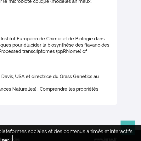
ar le microbiote colique (modèles animaux,
 Institut Européen de Chimie et de Biologie dans
ques pour élucider la biosynthèse des flavanoides
nd Processed transcriptomes (ppRNome) of
 Davis, USA et directrice du Grass Genetics au
ances Naturelles) : Comprendre les propriétés
ateformes sociales et des contenus animés et interactifs.
Re
iser
des cookies
www.inrae.fr