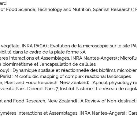
lard
e of Food Science, Technology and Nutrition, Spanish Research) :
 végétale, INRA PACA) : Evolution de la microscopie sur le site 
bilité dans le cadre de la plate forme 3A
res Interactions et Assemblages, INRA Nantes-Angers) : Microfluid
le biomimétisme et l’encapsulation de cellules
Jouy) : Dynamique spatiale et réactionnelle des biofilms microbie
Paris) : Microfluidic mapping of complex reactional landscapes
é, Plant and Food Research, New Zealand) : Apricot physiology r
ersité Paris-Diderot-Paris 7, Institut Pasteur) : Le réseau de régu
t and Food Research, New Zealand) : A Review of Non-destructiv
lymères Interactions et Assemblages, INRA Nantes-Angers) : Cara