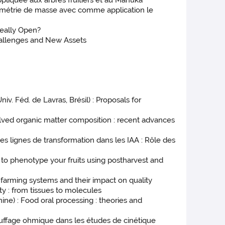
pliquée aux arbres fruitiers et au Manuka
rométrie de masse avec comme application le
really Open?
Challenges and New Assets
v. Féd. de Lavras, Brésil) : Proposals for
solved organic matter composition : recent advances
es lignes de transformation dans les IAA : Rôle des
w to phenotype your fruits using postharvest and
w farming systems and their impact on quality
ity : from tissues to molecules
ne) : Food oral processing : theories and
uffage ohmique dans les études de cinétique