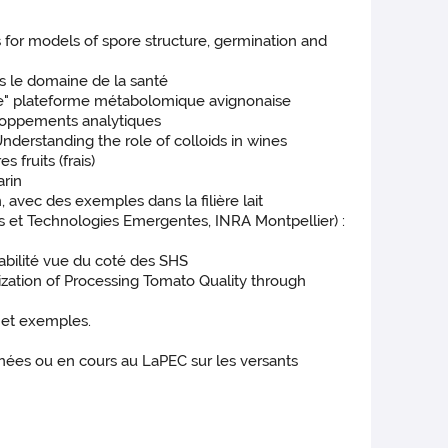
s for models of spore structure, germination and
s le domaine de la santé
pe" plateforme métabolomique avignonaise
eloppements analytiques
Understanding the role of colloids in wines
fruits (frais)
arin
avec des exemples dans la filière lait
 et Technologies Emergentes, INRA Montpellier) :
rabilité vue du coté des SHS
ization of Processing Tomato Quality through
n et exemples.
nées ou en cours au LaPEC sur les versants