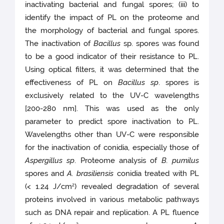
inactivating bacterial and fungal spores; (iii) to
identify the impact of PL on the proteome and
the morphology of bacterial and fungal spores.
The inactivation of
Bacillus
sp. spores was found
to be a good indicator of their resistance to PL.
Using optical filters, it was determined that the
effectiveness of PL on
Bacillus sp
. spores is
exclusively related to the UV-C wavelengths
[200-280 nm]. This was used as the only
parameter to predict spore inactivation to PL.
Wavelengths other than UV-C were responsible
for the inactivation of conidia, especially those of
Aspergillus sp
. Proteome analysis of
B. pumilus
spores and
A. brasiliensis
conidia treated with PL
(< 1.24 J/cm
) revealed degradation of several
2
proteins involved in various metabolic pathways
such as DNA repair and replication. A PL fluence