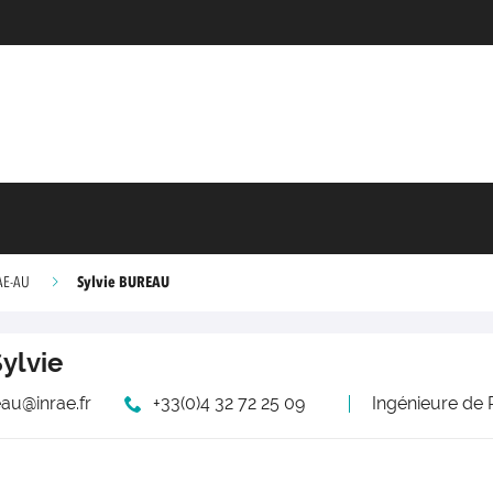
Sylvie BUREAU
AE-AU
ylvie
eau@inrae.fr
+33(0)4 32 72 25 09
Ingénieure de