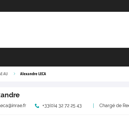
Alexandre LECA
AE-AU
xandre
leca@inrae.fr
+33(0)4 32 72 25 43
Chargé de Re